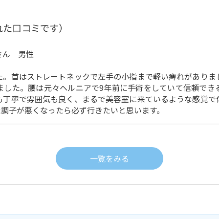
れた口コミです）
さん 男性
た。首はストレートネックで左手の小指まで軽い痺れがありま
ました。腰は元々ヘルニアで9年前に手術をしていて信頼でき
も丁寧で雰囲気も良く、まるで美容室に来ているような感覚で
た調子が悪くなったら必ず行きたいと思います。
一覧をみる