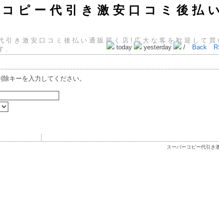
ーコピー代引き激安口コミ後払
代引き激安口コミ後払い通販届く店!広大な客を歓迎して買い
today
yesterday
/
Back
R
す.
削除キーを入力してください。
スーパーコピー代引き激