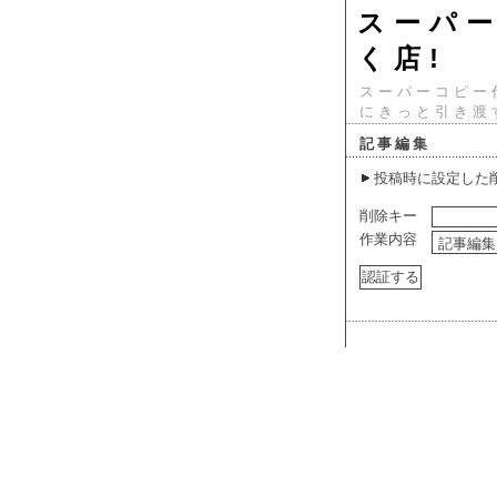
スーパ
く店!
スーパーコピー
にきっと引き渡
記事編集
投稿時に設定した
削除キー
作業内容