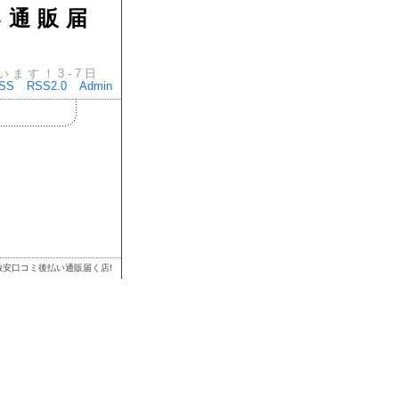
い通販届
ます！3-7日
SS
RSS2.0
Admin
安口コミ後払い通販届く店!